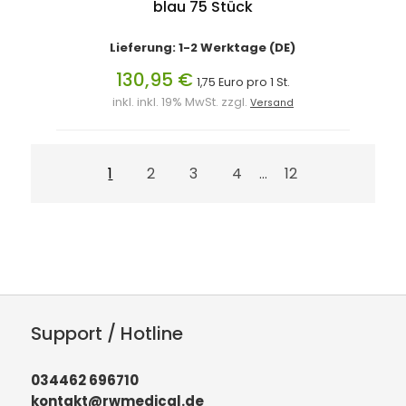
blau 75 Stück
Lieferung: 1-2 Werktage (DE)
130,95 €
1,75 Euro pro 1 St.
inkl. inkl. 19% MwSt. zzgl.
Versand
1
2
3
4
12
...
Support / Hotline
034462 696710
kontakt@rwmedical.de