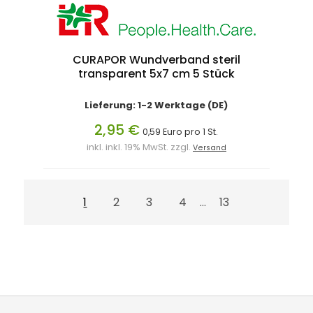
CURAPOR Wundverband steril
transparent 5x7 cm 5 Stück
Lieferung: 1-2 Werktage (DE)
2,95 €
0,59 Euro pro 1 St.
inkl. inkl. 19% MwSt. zzgl.
Versand
1
2
3
4
13
...