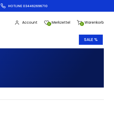
HOTLINE 034462696710
Account
Merkzettel
Warenkorb
0
0
SALE %