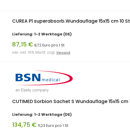
CUREA P1 superabsorb.Wundauflage 15x15 cm 10 S
Lieferung: 1-2 Werktage (DE)
87,15 €
8,72 Euro pro 1 St.
inkl. inkl. 19% MwSt. zzgl.
Versand
CUTIMED Sorbion Sachet S Wundauflage 15x15 cm 
Lieferung: 1-2 Werktage (DE)
134,75 €
11,23 Euro pro 1 St.