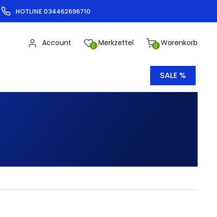
HOTLINE 034462696710
Account
Merkzettel
Warenkorb
0
0
SALE %