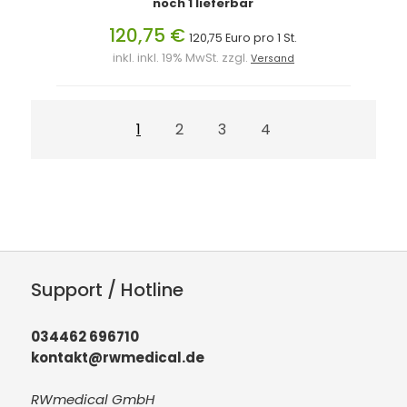
noch 1 lieferbar
120,75 €
120,75 Euro pro 1 St.
inkl. inkl. 19% MwSt. zzgl.
Versand
1
2
3
4
Support / Hotline
034462 696710
kontakt@rwmedical.de
RWmedical GmbH