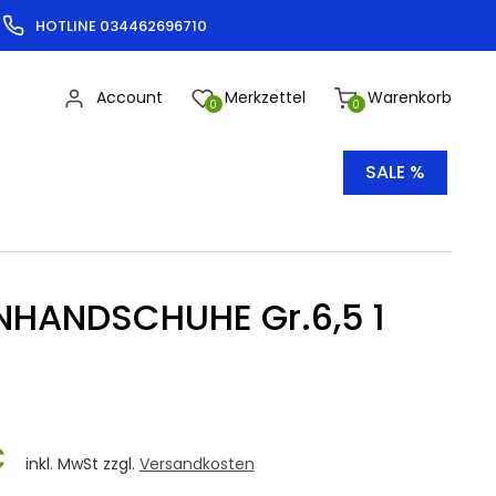
HOTLINE 034462696710
Account
Merkzettel
Warenkorb
0
0
SALE %
NHANDSCHUHE Gr.6,5 1
€
inkl. MwSt zzgl.
Versandkosten