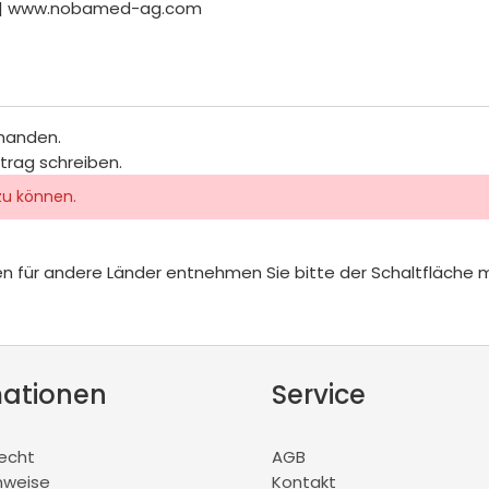
er | www.nobamed-ag.com
rhanden.
itrag schreiben.
zu können.
iten für andere Länder entnehmen Sie bitte der Schaltfläche 
mationen
Service
recht
AGB
nweise
Kontakt