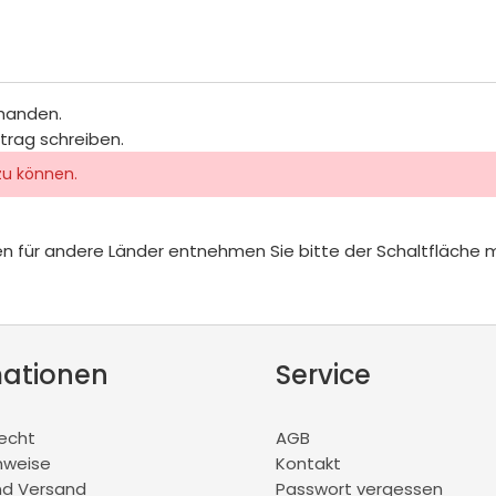
rhanden.
itrag schreiben.
zu können.
iten für andere Länder entnehmen Sie bitte der Schaltfläche 
mationen
Service
recht
AGB
nweise
Kontakt
nd Versand
Passwort vergessen