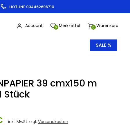
HOTLINE 034462696710
Account
Merkzettel
Warenkorb
0
0
SALE %
NPAPIER 39 cmx150 m
1 Stück
€
inkl. MwSt zzgl.
Versandkosten