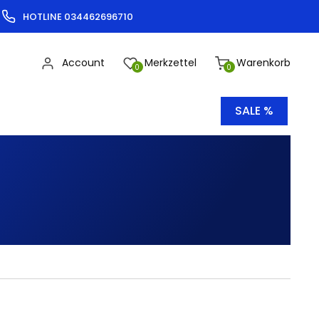
HOTLINE 034462696710
Account
Merkzettel
Warenkorb
0
0
SALE %