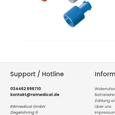
Support / Hotline
Infor
034462 696710
Widerrufs
kontakt@rwmedical.de
Batteriehi
Zahlung u
RWmedical GmbH
Über uns
Ziegelohring 9
Impressu