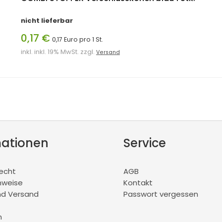
nicht lieferbar
0,17 €
0,17 Euro pro 1 St.
inkl. inkl. 19% MwSt. zzgl.
Versand
mationen
Service
recht
AGB
nweise
Kontakt
nd Versand
Passwort vergessen
m