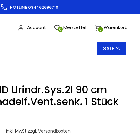
HOTLINE 034462696710
Account
Merkzettel
Warenkorb
0
0
SALE %
D Urindr.Sys.2l 90 cm
nadelf.Vent.senk. 1 Stück
€
inkl. MwSt zzgl.
Versandkosten