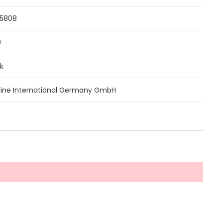
85808
0
k
ine International Germany GmbH