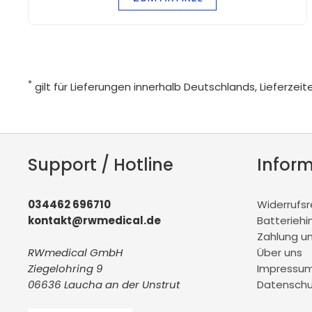
*
gilt für Lieferungen innerhalb Deutschlands, Lieferze
Support / Hotline
Infor
034462 696710
Widerrufs
kontakt@rwmedical.de
Batteriehi
Zahlung u
RWmedical GmbH
Über uns
Ziegelohring 9
Impressu
06636 Laucha an der Unstrut
Datenschu