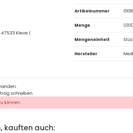
Artikelnummer
010
Menge
1,00
 47533 Kleve |
Mengeneinheit
Stüc
Hersteller
Medl
rhanden.
itrag schreiben.
zu können.
, kauften auch: