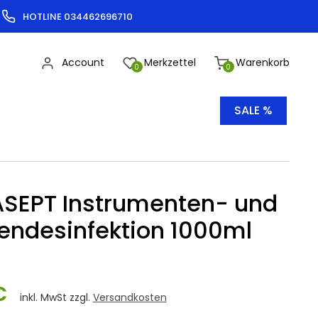
HOTLINE 034462696710
Account
Merkzettel
Warenkorb
0
0
SALE %
SEPT Instrumenten- und
endesinfektion 1000ml
€
inkl. MwSt zzgl.
Versandkosten