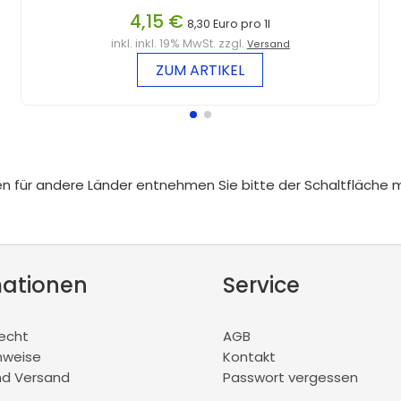
4,15 €
8,30 Euro pro 1l
inkl. inkl. 19% MwSt. zzgl.
Versand
ZUM ARTIKEL
iten für andere Länder entnehmen Sie bitte der Schaltfläche 
mationen
Service
recht
AGB
nweise
Kontakt
nd Versand
Passwort vergessen