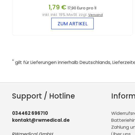
1,79 €
17,90 Euro pro 1l
inkl. inkl. 19% MwSt. zzgl.
Versand
ZUM ARTIKEL
*
gilt für Lieferungen innerhalb Deutschlands, Lieferze
Support / Hotline
Infor
034462 696710
Widerrufs
kontakt@rwmedical.de
Batteriehi
Zahlung u
RWmedical GmbH
Über uns