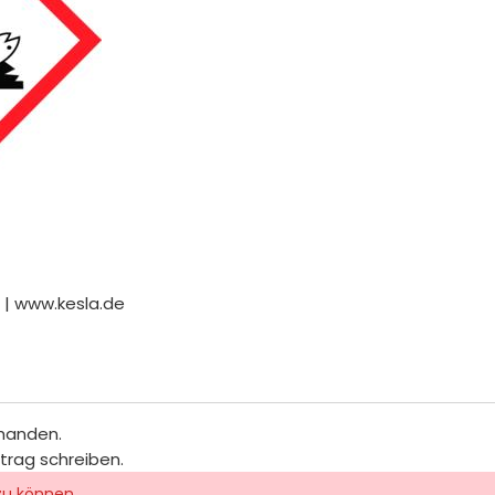
n | www.kesla.de
rhanden.
itrag schreiben.
zu können.