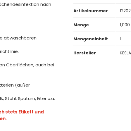
lächendesinfektion nach
Artikelnummer
1220
Menge
1,000
lle abwaschbaren
Mengeneinheit
l
chtlinie.
Hersteller
KESL
von Oberflächen, auch bei
kterien (außer
 Stuhl, Sputum, Eiter u.a.
h stets Etikett und
en.