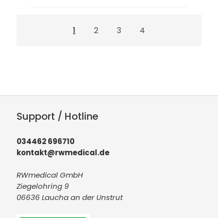
1
2
3
4
Support / Hotline
034462 696710
kontakt@rwmedical.de
RWmedical GmbH
Ziegelohring 9
06636 Laucha an der Unstrut