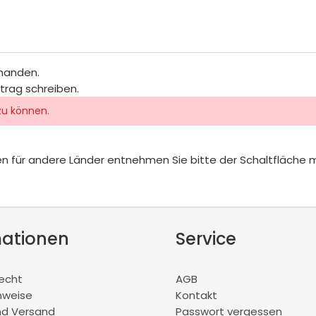
rhanden.
itrag schreiben.
zu können.
iten für andere Länder entnehmen Sie bitte der Schaltfläche 
mationen
Service
recht
AGB
nweise
Kontakt
nd Versand
Passwort vergessen