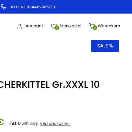
HOTLINE 034462696710
Account
Merkzettel
Warenkorb
0
0
SALE %
HERKITTEL Gr.XXXL 10
€
inkl. MwSt zzgl.
Versandkosten