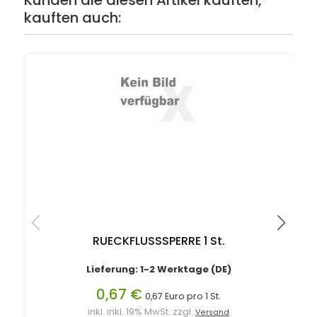
kauften auch:
I
RUECKFLUSSSPERRE 1 St.
Lieferung: 1-2 Werktage (DE)
0,67 €
0,67 Euro pro 1 St.
inkl. inkl. 19% MwSt. zzgl.
Versand