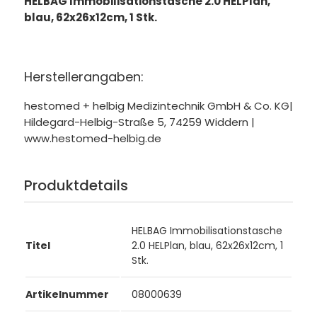
HELBAG Immobilisationstasche 2.0 HELPlan,
blau, 62x26x12cm, 1 Stk.
Herstellerangaben:
hestomed + helbig Medizintechnik GmbH & Co. KG|
Hildegard-Helbig-Straße 5, 74259 Widdern |
www.hestomed-helbig.de
Produktdetails
HELBAG Immobilisationstasche
Titel
2.0 HELPlan, blau, 62x26x12cm, 1
Stk.
Artikelnummer
08000639