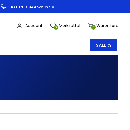
HOTLINE 034462696710
Account
Merkzettel
Warenkorb
0
0
SALE %