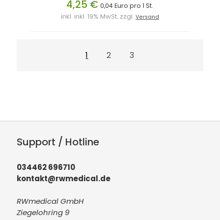
4,25 €
0,04 Euro pro 1 St.
inkl. inkl. 19% MwSt. zzgl.
Versand
1
2
3
Support / Hotline
034462 696710
kontakt@rwmedical.de
RWmedical GmbH
Ziegelohring 9