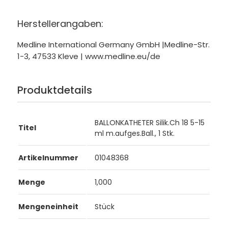
Herstellerangaben:
Medline International Germany GmbH |Medline-Str.
1-3, 47533 Kleve | www.medline.eu/de
Produktdetails
BALLONKATHETER Silik.Ch 18 5-15
Titel
ml m.aufges.Ball., 1 Stk.
Artikelnummer
01048368
Menge
1,000
Mengeneinheit
Stück